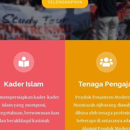
SELENGKAPNYA
Kader Islam
Tenaga Pengaj
mempersiapkan kader-kader
Pondok Pesantren Modern
Islam yang mumpuni,
Mumtazah Ajibarang diasu
ngetahuan, berwawasan luas
dibina oleh tenaga profesio
dan berakhlaqul karimah
beberapa di antaranya ada
Alumni Pondok Moder