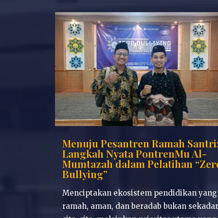
Menuju Pesantren Ramah Santri
Langkah Nyata PontrenMu Al-
Mumtazah dalam Pelatihan “Zer
Bullying”
Menciptakan ekosistem pendidikan yang
ramah, aman, dan beradab bukan sekada