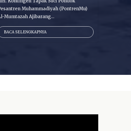
iri. Kontingen Tapak Suci Pondok
Pesantren Muhammadiyah (PontrenMu)
Al-Mumtazah Ajibarang...
BACA SELENGKAPNYA