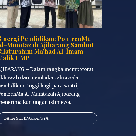
Sinergi Pendidikan: PontrenMu
Al-Mumtazah Ajibarang Sambut
Silaturahim Ma’had Al-Imam
Malik UMP
AJIBARANG – Dalam rangka mempererat
ukhuwah dan membuka cakrawala
endidikan tinggi bagi para santri,
PontrenMu Al-Mumtazah Ajibarang
menerima kunjungan istimewa...
BACA SELENGKAPNYA