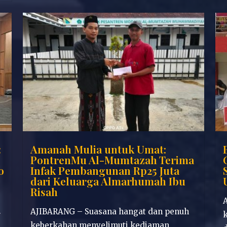
:
Amanah Mulia untuk Umat:
PontrenMu Al-Mumtazah Terima
o
Infak Pembangunan Rp25 Juta
dari Keluarga Almarhumah Ibu
Risah
AJIBARANG – Suasana hangat dan penuh
r
k
keberkahan menyelimuti kediaman