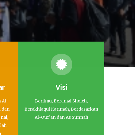
ar
Visi
 Al-
Berilmu, Beramal Sholeh,
h dan
Berakhlaqul Karimah, Berdasarkan
nal,
Al-Qur’an dan As Sunnah
lah
n