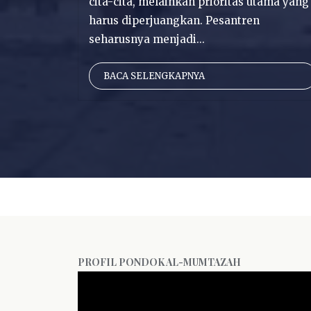
cita-cita, melainkan prioritas utama yang
harus diperjuangkan. Pesantren
seharusnya menjadi...
BACA SELENGKAPNYA
PROFIL PONDOK AL-MUMTAZAH